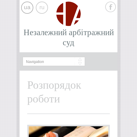
ua
ru
Незалежний арбітражний
суд
Розпорядок
роботи