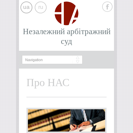
ua
ru
Незалежний арбітражний
суд
Про НАС