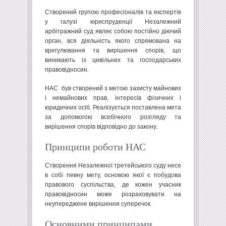
Створений групою професіоналів та експертів
у галузі юриспруденції Незалежний
арбітражний суд являє собою постійно діючий
орган, вся діяльність якого спрямована на
врегулювання та вирішення спорів, що
виникають із цивільних та господарських
правовідносин.
НАС був створений з метою захисту майнових
і немайнових прав, інтересів фізичних і
юридичних осіб. Реалізується поставлена мета
за допомогою всебічного розгляду та
вирішення спорів відповідно до закону.
Принципи роботи НАС
Створення Незалежної третейського суду несе
в собі певну мету, основою якої є побудова
правового суспільства, де кожен учасник
правовідносин може розраховувати на
неупереджене вирішення суперечок.
Основними принципами