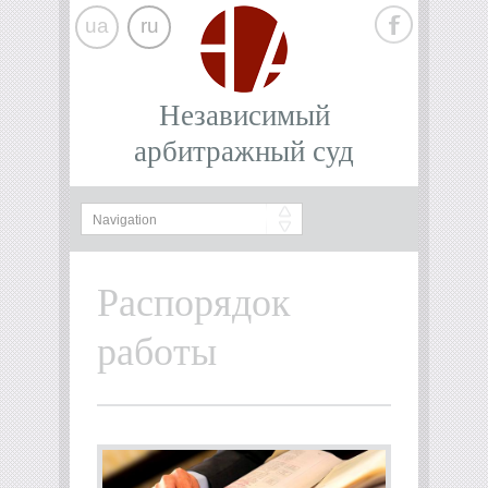
ua
ru
Независимый
арбитражный суд
Распорядок
работы