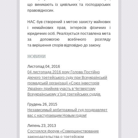
що виникають із цивільних та господарських
правовідносин.
НАС був створений з метою захисту майнових
і немайнових прав, інтересів фізичних і
юридичних осіб. Реалізується поставлена мета
за допомогою всебічного розгляду
та вирішення спорів відповідно до закону.
НОВИНИ
Листопад 04, 2016
04 листопада 2016 року Голова Постійно
діючого третейського суду при Всеукраїнській
громадській організації «Союз інвесторів
України» прийняв участь в Четвертому
Всеукраїнському з’їзді третейських суддів.
Грудень 26, 2015
Независимый арбитражный суд поздравляет
вас с наступающим Новым годом!
Липень 23, 2013
Состоялся форум «Совершенствование
законодательства о третейском