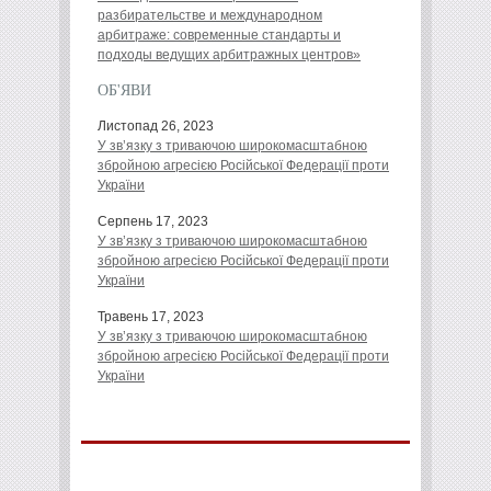
разбирательстве и международном
арбитраже: современные стандарты и
подходы ведущих арбитражных центров»
ОБ'ЯВИ
Листопад 26, 2023
У зв’язку з триваючою широкомасштабною
збройною агресією Російської Федерації проти
України
Серпень 17, 2023
У зв’язку з триваючою широкомасштабною
збройною агресією Російської Федерації проти
України
Травень 17, 2023
У зв’язку з триваючою широкомасштабною
збройною агресією Російської Федерації проти
України