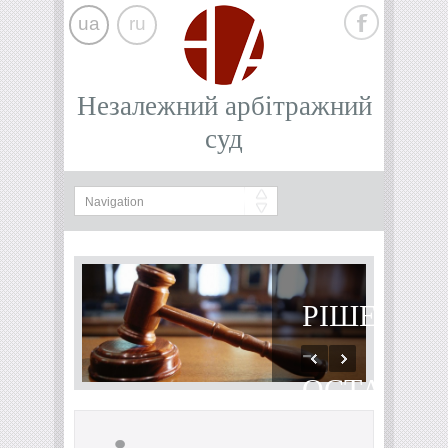
ua
ru
Незалежний арбітражний
суд
РІШЕННЯ
-
ОСТАТОЧ
Рішення