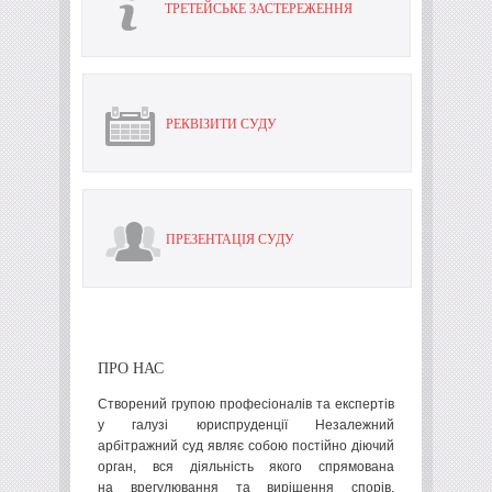
ТРЕТЕЙСЬКЕ ЗАСТЕРЕЖЕННЯ
Незалежного
арбітражного
суду
є
остаточними,
РЕКВІЗИТИ СУДУ
обов"язковими
для
виконання
сторонами
ПРЕЗЕНТАЦІЯ СУДУ
та
оскарженню
не
підлягають.
ПРО НАС
Створений групою професіоналів та експертів
у галузі юриспруденції Незалежний
арбітражний суд являє собою постійно діючий
орган, вся діяльність якого спрямована
на врегулювання та вирішення спорів,