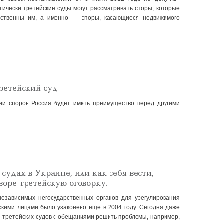
ктически третейские суды могут рассматривать споры, которые
мственны им, а именно — споры, касающиеся недвижимого
.
ретейский суд
ии споров Россия будет иметь преимущество перед другими
судах в Украине, или как себя вести,
воре третейскую оговорку.
независимых негосударственных органов для урегулирования
кими лицами было узаконено еще в 2004 году. Сегодня даже
 третейских судов с обещаниями решить проблемы, например,