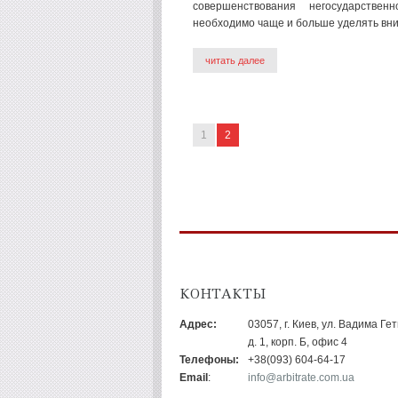
совершенствования негосударствен
необходимо чаще и больше уделять вни
читать далее
1
2
КОНТАКТЫ
Адрес:
03057, г. Киев, ул. Вадима Ге
д. 1, корп. Б, офис 4
Телефоны:
+38(093) 604-64-17
Email
:
info@arbitrate.com.ua