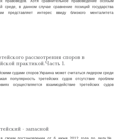
их правоведов. Хотя сравнительное правоведение особым
й среде, в данном случае сравнение позиций государства
м представляет интерес ввиду близкого менталитета
тейского рассмотрения споров в
йской практикой.Часть 1.
скими судами споров Украина может считаться лидером среди
акая популярность третейских судов отсутствие проблем
иях осуществляется взаимодействие третейских судов
тейский - запасной
 в своем постановлении от 6 июня 2012 года по делу№