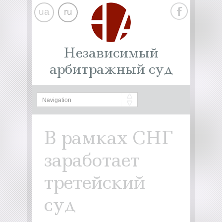
ua
ru
Независимый
арбитражный суд
В рамках СНГ
заработает
третейский
суд