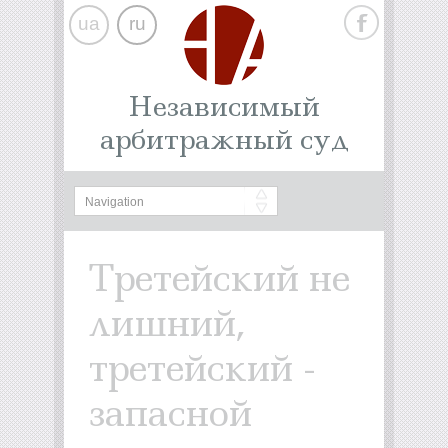
ua
ru
Независимый
арбитражный суд
Третейский не
лишний,
третейский -
запасной