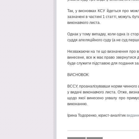
Так, у висновках КСУ йдеться про можли
зазначені в частині 1 статті, можуть бу
виконавчого листа.
Однак у тому випадку, коли одна із сто
суддя апеляційного суду (а не суд першо
Незважаючи на те що визначення про ви
винесене, все ж має право звернутися 
буде служити підставою для подання за
ВИСНОВОК:
ВССУ, проаналізувавши норми чинного ц
у видачі виконавчого листа. Отже, виз
щодо якої винесено ухвалу про примус
виконанню.
Ірина Тодоренко, юрист-аналітик
видан