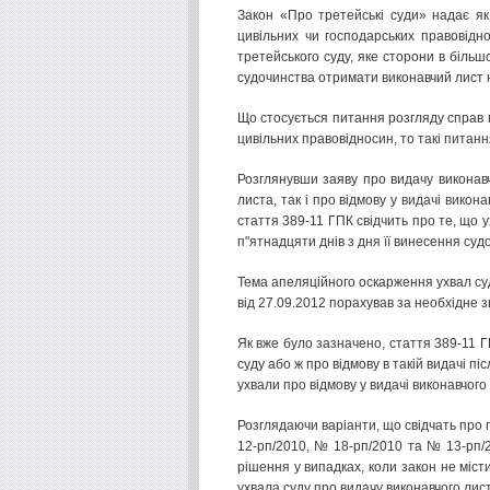
Закон «Про третейські суди» надає як
цивільних чи господарських правовідно
третейського суду, яке сторони в біль
судочинства отримати виконавчий лист 
Що стосується питання розгляду справ 
цивільних правовідносин, то такі питан
Розглянувши заяву про видачу виконавч
листа, так і про відмову у видачі вико
стаття 389-11 ГПК свідчить про те, що 
п"ятнадцяти днів з дня її винесення су
Тема апеляційного оскарження ухвал суд
від 27.09.2012 порахував за необхідне з
Як вже було зазначено, стаття 389-11 
суду або ж про відмову в такій видачі п
ухвали про відмову у видачі виконавчого
Розглядаючи варіанти, що свідчать про
12-рп/2010, № 18-рп/2010 та № 13-рп/
рішення у випадках, коли закон не міст
ухвала суду про видачу виконавчого ли