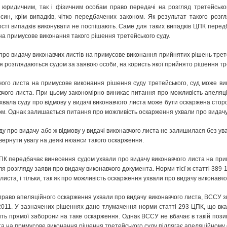
 юридичним, так і фізичним особам право передачі на розгляд третейськог
син, крім випадків, чітко передбачених законом. Як результат такого розг
шості випадків виконувати не поспішають. Саме для таких випадків ЦПК перед
на примусове виконання такого рішення третейського суду.
про видачу виконавчих листів на примусове виконання прийнятих рішень трете
ня розглядаються судом за заявою особи, на користь якої прийнято рішення тр
ого листа на примусове виконання рішення суду третейського, суд може ви
навчого листа. При цьому закономірно виникає питання про можливість апеляці
ухвала суду про відмову у видачі виконавчого листа може бути оскаржена ст
дом. Однак залишається питання про можливість оскарження ухвали про видачу
у про видачу або ж відмову у видачі виконавчого листа не залишилася без уваг
вернути увагу на деякі нюанси такого оскарження.
ГПК передбачає винесення судом ухвали про видачу виконавчого листа на пр
ісля розгляду заяви про видачу виконавчого документа. Норми тієї ж статті 3
 листа, і тільки, так як про можливість оскарження ухвали про видачу виконавчо
 право апеляційного оскарження ухвали про видачу виконавчого листа, ВССУ 
2011. У зазначених рішеннях дано тлумачення норми статті 293 ЦПК, що вка
ить прямої заборони на таке оскарження. Однак ВССУ не вбачає в такій позиц
ста на примусове виконання рішення третейського суду підлягає апеляційному