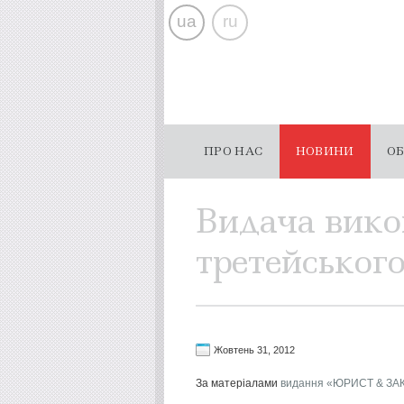
ua
ru
ПРО НАС
НОВИНИ
ОБ
Видача вико
третейськог
Жовтень 31, 2012
За матеріалами
видання «ЮРИСТ & ЗА