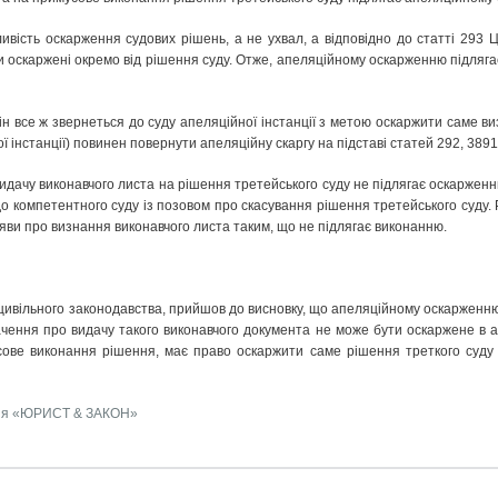
вість оскарження судових рішень, а не ухвал, а відповідно до статті 293 Ц
ти оскаржені окремо від рішення суду. Отже, апеляційному оскарженню підлягає
рін все ж звернеться до суду апеляційної інстанції з метою оскаржити саме в
ї інстанції) повинен повернути апеляційну скаргу на підставі статей 292, 3891
дачу виконавчого листа на рішення третейського суду не підлягає оскарженню
до компетентного суду із позовом про скасування рішення третейського суду.
яви про визнання виконавчого листа таким, що не підлягає виконанню.
ивільного законодавства, прийшов до висновку, що апеляційному оскарженню п
начення про видачу такого виконавчого документа не може бути оскаржене в 
ове виконання рішення, має право оскаржити саме рішення треткого суду 
ня «ЮРИСТ & ЗАКОН»