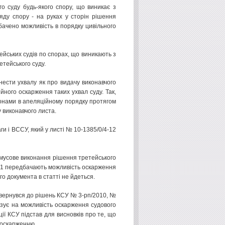
о суду будь-якого спору, що виникає з
ляду спору - на руках у сторін рішення
бачено можливість в порядку цивільного
йських судів по спорах, що виникають з
етейського суду.
нести ухвалу як про видачу виконавчого
йного оскарження таких ухвал суду. Так,
оронами в апеляційному порядку протягом
 виконавчого листа.
и і ВССУ, який у листі № 10-1385/0/4-12
имусове виконання рішення третейського
89-11 передбачають можливість оскарження
го документа в статті не йдеться.
звернувся до рішень КСУ № 3-рп/2010, №
зує на можливість оскарження судового
ії КСУ підстав для висновків про те, що
 оскарженню.