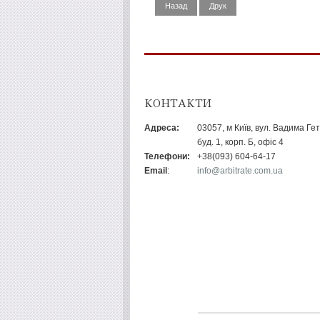
Назад
Друк
КОНТАКТИ
Адреса:
03057, м Київ, вул. Вадима Ге
буд. 1, корп. Б, офіс 4
Телефони:
+38(093) 604-64-17
Email
:
info@arbitrate.com.ua