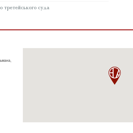
о третейського суда
тьмана,