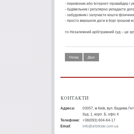
- перевізник або Інтернет-провайдер і ук
- будівельник і регулярно укладаєте дог
- забудовник і залучаєте кошти фізичних
- просто вирішили дати в борг грошові к
то Незалежний арбітражний суд – це зр
Назад
Друк
КОНТАКТИ
Адреса:
03057, м Київ, вул. Вадима Ге
буд. 1, корп. Б, офіс 4
Телефони:
+38(093) 604-64-17
Email
:
info@arbitrate.com.ua