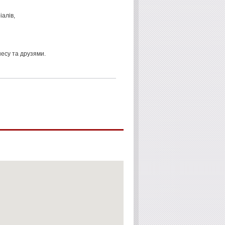
іалів,
есу та друзями.