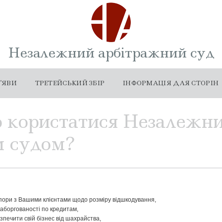
Незалежний арбітражний суд
'ЯВИ
ТРЕТЕЙСЬКИЙ ЗБІР
ІНФОРМАЦІЯ ДЛЯ СТОРІН
 користатися Незалежн
м судом?
 спори з Вашими клієнтами щодо розміру відшкодування,
 заборгованості по кредитам,
езпечити свій бізнес від шахрайства,