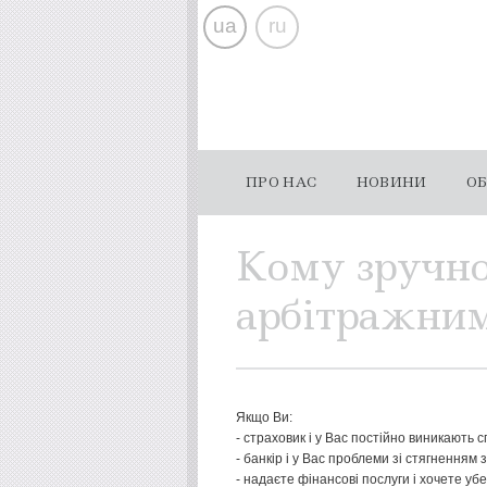
ua
ru
ПРО НАС
НОВИНИ
ОБ
Кому зручно
арбітражни
Якщо Ви:
- страховик і у Вас постійно виникають
- банкір і у Вас проблеми зі стягненням
- надаєте фінансові послуги і хочете уб