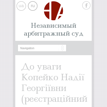
ua
ru
Независимый
арбитражный суд
До уваги
Копейко Надії
Георгіївни
(реєстраційний