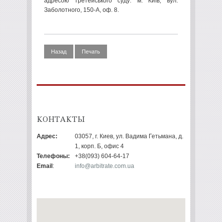
адресою третейського суду: м. Київ,
вул.
Заболотного, 150-А, оф. 8.
Назад
Печать
КОНТАКТЫ
Адрес:
03057, г. Киев, ул. Вадима Гетьмана, д.
1, корп. Б, офис 4
Телефоны:
+38(093) 604-64-17
Email
:
info@arbitrate.com.ua