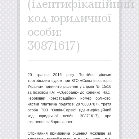
(ідентифікаційний
код юридичної
особи:
30871617)
20 травня 2016 року Постійно діючим
третейським судом при ВГО «Союз інвесторів
України» прийнято рішення у справі № 15/16
за позовом ПАТ «Сбербанк» до
Копейко Надії
Георгіївни (реєстраційний номер облікової
картки платника податків: 2076600787), третя
особа ТОВ "Олвін-Сервіс" (ідентифікаційний
код юридичної особи: 30871617),
про
стягнення заборгованості.
Отримання примірника рішення можливе за