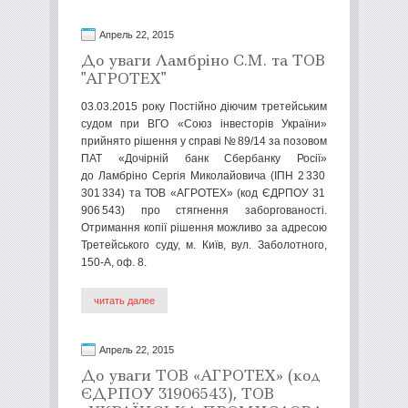
Апрель 22, 2015
До уваги Ламбріно С.М. та ТОВ
"АГРОТЕХ"
03.03.2015 року Постійно діючим третейським
судом при ВГО «Союз інвесторів України»
прийнято рішення у справі № 89/14 за позовом
ПАТ «Дочірній банк Сбербанку Росії»
до Ламбріно Сергія Миколайовича (ІПН 2 330
301 334) та ТОВ «АГРОТЕХ» (код ЄДРПОУ 31
906 543) про стягнення заборгованості.
Отримання копії рішення можливо за адресою
Третейського суду, м. Київ, вул. Заболотного,
150-А, оф. 8.
читать далее
Апрель 22, 2015
До уваги ТОВ «АГРОТЕХ» (код
ЄДРПОУ 31906543), ТОВ