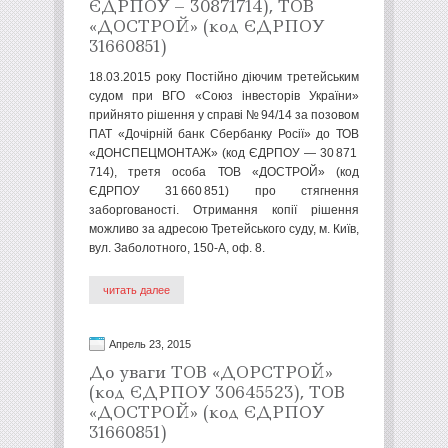
ЄДРПОУ – 30871714), ТОВ
«ДОСТРОЙ» (код ЄДРПОУ
31660851)
18.03.2015 року Постійно діючим третейським
судом при ВГО «Союз інвесторів України»
прийнято рішення у справі № 94/14 за позовом
ПАТ «Дочірній банк Сбербанку Росії» до ТОВ
«ДОНСПЕЦМОНТАЖ» (код ЄДРПОУ — 30 871
714), третя особа ТОВ «ДОСТРОЙ» (код
ЄДРПОУ 31 660 851) про стягнення
заборгованості. Отримання копії рішення
можливо за адресою Третейського суду, м. Київ,
вул. Заболотного, 150-А, оф. 8.
читать далее
Апрель 23, 2015
До уваги ТОВ «ДОРСТРОЙ»
(код ЄДРПОУ 30645523), ТОВ
«ДОСТРОЙ» (код ЄДРПОУ
31660851)