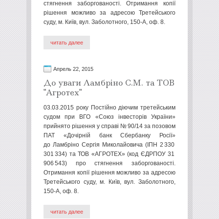
стягнення заборгованості. Отримання копії
рішення можливо за адресою Третейського
суду, м. Київ, вул. Заболотного, 150-А, оф. 8.
читать далее
Апрель 22, 2015
До уваги Ламбріно С.М. та ТОВ
"Агротех"
03.03.2015 року Постійно діючим третейським
судом при ВГО «Союз інвесторів України»
прийнято рішення у справі № 90/14 за позовом
ПАТ «Дочірній банк Сбербанку Росії»
до Ламбріно Сергія Миколайовича (ІПН 2 330
301 334) та ТОВ «АГРОТЕХ» (код ЄДРПОУ 31
906 543) про стягнення заборгованості.
Отримання копії рішення можливо за адресою
Третейського суду, м. Київ, вул. Заболотного,
150-А, оф. 8.
читать далее