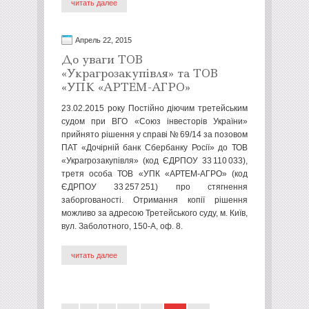
читать далее
Апрель 22, 2015
До уваги ТОВ
«Украгрозакупівля» та ТОВ
«УПК «АРТЕМ-АГРО»
23.02.2015 року Постійно діючим третейським
судом при ВГО «Союз інвесторів України»
прийнято рішення у справі № 69/14 за позовом
ПАТ «Дочірній банк Сбербанку Росії» до ТОВ
«Украгрозакупівля» (код ЄДРПОУ 33 110 033),
третя особа ТОВ «УПК «АРТЕМ-АГРО» (код
ЄДРПОУ 33 257 251) про стягнення
заборгованості. Отримання копії рішення
можливо за адресою Третейського суду, м. Київ,
вул. Заболотного, 150-А, оф. 8.
читать далее