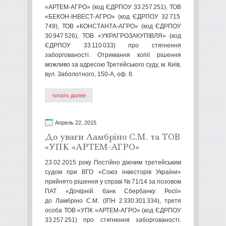
«АРТЕМ-АГРО» (код ЄДРПОУ 33 257 251), ТОВ
«БЕКОН-ІНВЕСТ-АГРО» (код ЄДРПОУ 32 715
749), ТОВ «КОНСТАНТА-АГРО» (код ЄДРПОУ
30 947 526), ТОВ «УКРАГРОЗАКУПІВЛЯ» (код
ЄДРПОУ 33 110 033) про стягнення
заборгованості. Отримання копії рішення
можливо за адресою Третейського суду, м. Київ,
вул. Заболотного, 150-А, оф. 8.
читать далее
Апрель 22, 2015
До уваги Ламбріно С.М. та ТОВ
«УПК «АРТЕМ-АГРО»
23.02.2015 року Постійно діючим третейським
судом при ВГО «Союз інвесторів України»
прийнято рішення у справі № 71/14 за позовом
ПАТ «Дочірній банк Сбербанку Росії»
до Ламбріно С.М. (ІПН 2 330 301 334), третя
особа ТОВ «УПК «АРТЕМ-АГРО» (код ЄДРПОУ
33 257 251) про стягнення заборгованості.