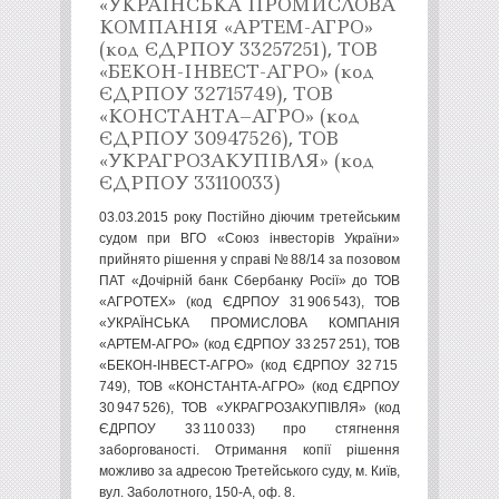
«УКРАЇНСЬКА ПРОМИСЛОВА
КОМПАНІЯ «АРТЕМ-АГРО»
(код ЄДРПОУ 33257251), ТОВ
«БЕКОН-ІНВЕСТ-АГРО» (код
ЄДРПОУ 32715749), ТОВ
«КОНСТАНТА–АГРО» (код
ЄДРПОУ 30947526), ТОВ
«УКРАГРОЗАКУПІВЛЯ» (код
ЄДРПОУ 33110033)
03.03.2015 року Постійно діючим третейським
судом при ВГО «Союз інвесторів України»
прийнято рішення у справі № 88/14 за позовом
ПАТ «Дочірній банк Сбербанку Росії» до ТОВ
«АГРОТЕХ» (код ЄДРПОУ 31 906 543), ТОВ
«УКРАЇНСЬКА ПРОМИСЛОВА КОМПАНІЯ
«АРТЕМ-АГРО» (код ЄДРПОУ 33 257 251), ТОВ
«БЕКОН-ІНВЕСТ-АГРО» (код ЄДРПОУ 32 715
749), ТОВ «КОНСТАНТА-АГРО» (код ЄДРПОУ
30 947 526), ТОВ «УКРАГРОЗАКУПІВЛЯ» (код
ЄДРПОУ 33 110 033) про стягнення
заборгованості. Отримання копії рішення
можливо за адресою Третейського суду, м. Київ,
вул. Заболотного, 150-А, оф. 8.