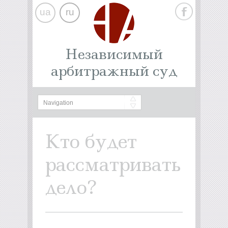
ua
ru
Независимый
арбитражный суд
Кто будет
рассматривать
дело?